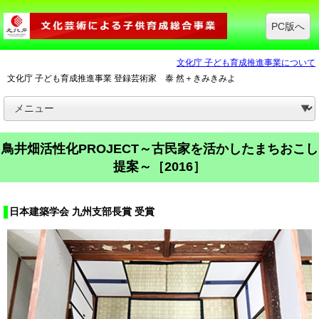
PC版へ
文化庁 子ども育成推進事業について
文化庁 子ども育成推進事業 登録芸術家 泰 然＋きみきみよ
鳥井畑活性化PROJECT～古民家を活かしたまちおこし
提案～［2016］
日本建築学会 九州支部長賞 受賞