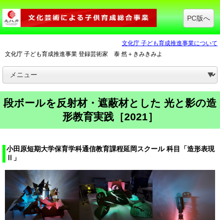
PC版へ
文化庁 子ども育成推進事業について
文化庁 子ども育成推進事業 登録芸術家 泰 然＋きみきみよ
段ボールを反射材・遮蔽材とした 光と影の造
形教育実践［2021］
小田原短期大学保育学科通信教育課程延岡スクール 科目「造形表現
Ⅱ」