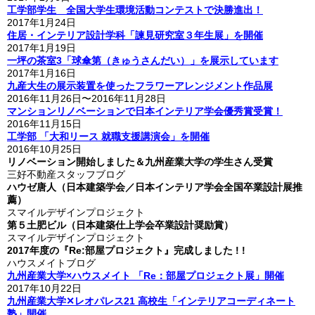
工学部学生 全国大学生環境活動コンテストで決勝進出！
2017年1月24日
住居・インテリア設計学科「諫見研究室３年生展」を開催
2017年1月19日
一坪の茶室3「球傘第（きゅうさんだい）」を展示しています
2017年1月16日
九産大生の展示装置を使ったフラワーアレンジメント作品展
2016年11月26日〜2016年11月28日
マンションリノベーションで日本インテリア学会優秀賞受賞！
2016年11月15日
工学部 「大和リース 就職支援講演会」を開催
2016年10月25日
リノベーション開始しました＆九州産業大学の学生さん受賞
三好不動産スタッフブログ
ハウゼ唐人（日本建築学会／日本インテリア学会全国卒業設計展推
薦）
スマイルデザインプロジェクト
第５土肥ビル（日本建築仕上学会卒業設計奨励賞）
スマイルデザインプロジェクト
2017年度の『Re:部屋プロジェクト』完成しました ! !
ハウスメイトブログ
九州産業大学×ハウスメイト 「Re：部屋プロジェクト展」開催
2017年10月22日
九州産業大学✕レオパレス21 高校生「インテリアコーディネート
塾」開催