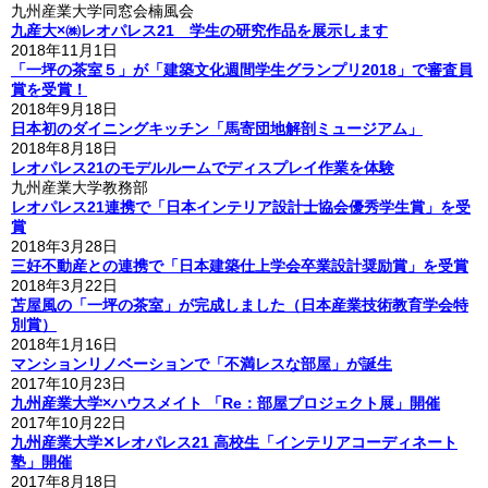
九州産業大学同窓会楠風会
九産大×㈱レオパレス21 学生の研究作品を展示します
2018年11月1日
「一坪の茶室５」が「建築文化週間学生グランプリ2018」で審査員
賞を受賞！
2018年9月18日
日本初のダイニングキッチン「馬寄団地解剖ミュージアム」
2018年8月18日
レオパレス21のモデルルームでディスプレイ作業を体験
九州産業大学教務部
レオパレス21連携で「日本インテリア設計士協会優秀学生賞」を受
賞
2018年3月28日
三好不動産との連携で「日本建築仕上学会卒業設計奨励賞」を受賞
2018年3月22日
苫屋風の「一坪の茶室」が完成しました（日本産業技術教育学会特
別賞）
2018年1月16日
マンションリノベーションで「不満レスな部屋」が誕生
2017年10月23日
九州産業大学×ハウスメイト 「Re：部屋プロジェクト展」開催
2017年10月22日
九州産業大学✕レオパレス21 高校生「インテリアコーディネート
塾」開催
2017年8月18日