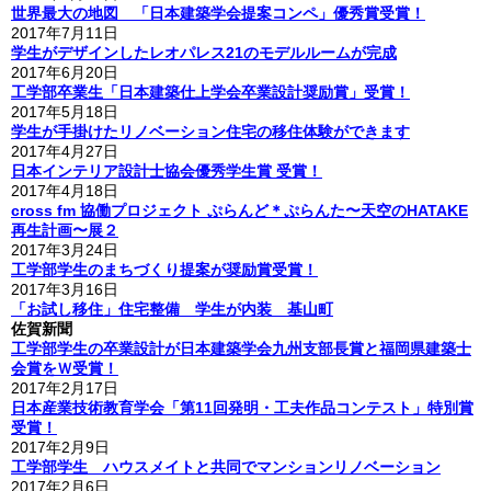
世界最大の地図 「日本建築学会提案コンペ」優秀賞受賞！
2017年7月11日
学生がデザインしたレオパレス21のモデルルームが完成
2017年6月20日
工学部卒業生「日本建築仕上学会卒業設計奨励賞」受賞！
2017年5月18日
学生が手掛けたリノベーション住宅の移住体験ができます
2017年4月27日
日本インテリア設計士協会優秀学生賞 受賞！
2017年4月18日
cross fm 協働プロジェクト ぷらんど＊ぷらんた〜天空のHATAKE
再生計画〜展２
2017年3月24日
工学部学生のまちづくり提案が奨励賞受賞！
2017年3月16日
「お試し移住」住宅整備 学生が内装 基山町
佐賀新聞
工学部学生の卒業設計が日本建築学会九州支部長賞と福岡県建築士
会賞をＷ受賞！
2017年2月17日
日本産業技術教育学会「第11回発明・工夫作品コンテスト」特別賞
受賞！
2017年2月9日
工学部学生 ハウスメイトと共同でマンションリノベーション
2017年2月6日