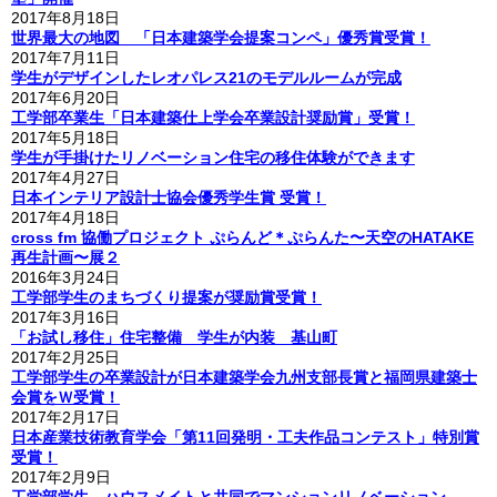
2017年8月18日
世界最大の地図 「日本建築学会提案コンペ」優秀賞受賞！
2017年7月11日
学生がデザインしたレオパレス21のモデルルームが完成
2017年6月20日
工学部卒業生「日本建築仕上学会卒業設計奨励賞」受賞！
2017年5月18日
学生が手掛けたリノベーション住宅の移住体験ができます
2017年4月27日
日本インテリア設計士協会優秀学生賞 受賞！
2017年4月18日
cross fm 協働プロジェクト ぷらんど＊ぷらんた〜天空のHATAKE
再生計画〜展２
2016年3月24日
工学部学生のまちづくり提案が奨励賞受賞！
2017年3月16日
「お試し移住」住宅整備 学生が内装 基山町
2017年2月25日
工学部学生の卒業設計が日本建築学会九州支部長賞と福岡県建築士
会賞をＷ受賞！
2017年2月17日
日本産業技術教育学会「第11回発明・工夫作品コンテスト」特別賞
受賞！
2017年2月9日