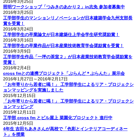
2016年3月25日
照明ワークショップ「つみきのあかり２」in志免 参加者募集中
2016年3月25日
工学部学生のマンションリノベーションが日本建築学会九州支部長
賞を受賞！
2016年3月24日
工学部学生の卒業論文が日本建築仕上学会学生研究奨励賞！
2016年3月16日
工学部学生の卒業作品が日本産業技術教育学会奨励賞を受賞！
2016年3月9日
工学部学生作品「一坪の茶室２」が日本産業技術教育学会奨励賞を
受賞！
2016年2月4日
cross fmとの連携プロジェクト「ぷらんど＊ぷらんた」展示会
2016年1月27日～2016年2月17日
「お年寄りから若者に喝！」 工学部学生によるリア・プロジェクシ
ョンマッピングを実施しました
2015年12月15日
「お年寄りから若者に喝！」 工学部学生によるリア・プロジェクシ
ョンマッピング
2015年12月11日
工学部 cross fm とビル屋上 菜園化プロジェクト 進行中
2015年12月5日
4年生 吉田ちあきさんが高校で「色彩とインテリアコーディネー
ト」を授業