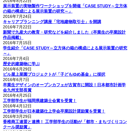
2016年8月22日
展示装置の実物製作ワークショップを開催「CASE STUDY～立方体
の箱の構成による展示装置の研究～」
2016年7月24日
キャリアプランニング講座「宅地建物取引士」を開講
2016年7月22日
新聞で九産大の教育・研究などを紹介しました（卒業生の卒業設計
作品掲載）
2016年7月15日
学生紹介「CASE STUDY～立方体の箱の構成による展示装置の研究
～」
2016年7月4日
歴史的建築物に学ぶ
2016年6月29日
ビル屋上菜園プロジェクトが「子どもゆめ基金」に採択
2016年6月7日
卒業生デザインのオープンカフェが古賀市に開設！日本都市計画学
会九州支部長賞
2016年4月25日
工学部学生が福岡県建築士会賞を受賞！
2016年4月12日
工学部学生が日本建築仕上学会卒業設計奨励賞を受賞！
2016年3月29日
香
椎商工連盟と連携！ 工学部学生の活動が「都市・まちづくりコン
クール奨励賞」