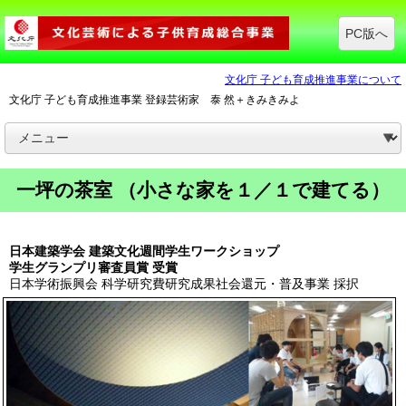
PC版へ
文化庁 子ども育成推進事業について
文化庁 子ども育成推進事業 登録芸術家 泰 然＋きみきみよ
一坪の茶室 （小さな家を１／１で建てる）
日本建築学会 建築文化週間学生ワークショップ
学生グランプリ審査員賞 受賞
日本学術振興会 科学研究費研究成果社会還元・普及事業 採択