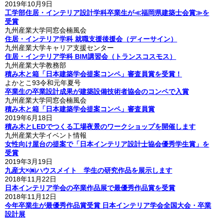
2019年10月9日
工学部住居・インテリア設計学科卒業生が≪福岡県建築士会賞≫を
受賞
九州産業大学同窓会楠風会
住居・インテリア学科 就職支援後援会（ディーサイン）
九州産業大学キャリア支援センター
住居・インテリア学科 BIM講習会（トランスコスモス）
九州産業大学教務部
積み木と箱「日本建築学会提案コンペ」審査員賞を受賞！
よかとこ93令和元年夏号
卒業生の卒業設計成果が建築設備技術者協会のコンペで入賞
九州産業大学同窓会楠風会
積み木と箱「日本建築学会提案コンペ」審査員賞
2019年6月18日
積み木とLEDでつくる工場夜景のワークショップを開催します
九州産業大学イベント情報
女性向け屋台の提案で「日本インテリア設計士協会優秀学生賞」を
受賞
2019年3月19日
九産大×㈱ハウスメイト 学生の研究作品を展示します
2018年11月22日
日本インテリア学会の卒業作品展で最優秀作品賞を受賞
2018年11月12日
今年卒業生が最優秀作品賞受賞 日本インテリア学会全国大会・卒業
設計展