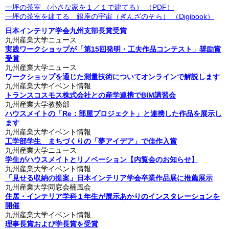
一坪の茶室 （小さな家を１／１で建てる） （PDF）
一坪の茶室を建てる 銀座の宇宙（ぎんざのそら） （Digibook）
日本インテリア学会九州支部長賞受賞
九州産業大学ニュース
実践ワークショップが「第15回発明・工夫作品コンテスト」奨励賞
受賞
九州産業大学ニュース
ワークショップを通じた測量技術についてオンラインで解説します
九州産業大学イベント情報
トランスコスモス株式会社との産学連携でBIM講習会
九州産業大学教務部
ハウスメイトの「Re：部屋プロジェクト」と連携した作品を展示し
ます
九州産業大学イベント情報
工学部学生 まちづくりの「夢アイデア」で佳作入賞
九州産業大学ニュース
学生がハウスメイトとリノベーション【内覧会のお知らせ】
九州産業大学イベント情報
「見せる収納の提案」日本インテリア学会卒業作品展に推薦展示
九州産業大学同窓会楠風会
住居・インテリア学科１年生が展示あかりのインスタレーションを
開催
九州産業大学イベント情報
理事長賞および学長賞を受賞