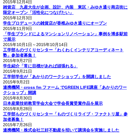
2015年12月4日
雑貨店 九産大生が企画、設計、内装 東区・みゆき通り商店街に
限定オープン「活性化につなげたい」
2015年12月3日
学生プロデュースの雑貨店が香椎みゆき通りにオープン
2015年11月9日
「学生ブランドによるマンションリノベーション」事例を博多駅前
で展示
2015年10月1日～2015年10月14日
工学部ものづくりセンター「わくわくインテリアコーディネート
塾」参加者募集！
2015年9月27日
学生紹介「常に目標があれば頑張れる」
2015年9月21日
工学部学生が「あかりのワークショップ」を開講しました
2015年9月2日
連携機関・
cross fm ファーム で
GREEN LIFE講座「あかりのワー
クショップ」開講
2015年8月30日
日本産業技術教育学会大会で学会長賞受賞作品を展示
2015年8月28日
工学部ものづくりセンター「ものづくりライブ・ファクトリ屋」参
加者募集！
2015年7月26日
連携機関・
株式会社
三好不動産を招いて講演会を実施しました