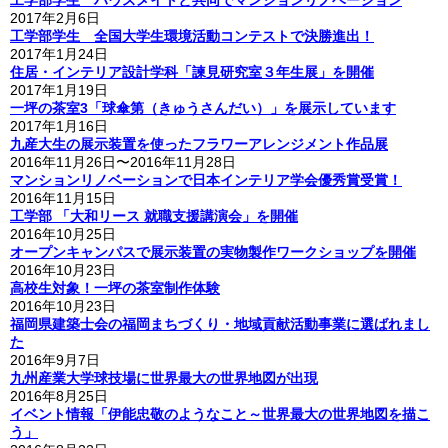
工学部学生 ハウスメイトと共同でマンションリノベーション
2017年2月6日
工学部学生 全国大学生環境活動コンテストで決勝進出！
2017年1月24日
住居・インテリア設計学科「諫見研究室３年生展」を開催
2017年1月19日
一坪の茶室3「球傘第（きゅうさんだい）」を展示しています
2017年1月16日
九産大生の展示装置を使ったフラワーアレンジメント作品展
2016年11月26日〜2016年11月28日
マンションリノベーションで日本インテリア学会優秀賞受賞！
2016年11月15日
工学部 「大和リース 就職支援講演会」を開催
2016年10月25日
オープンキャンパスで展示装置の実物製作ワークショップを開催
2016年10月23日
高校生対象！一坪の茶室制作体験
2016年10月23日
福岡県建築士会の福岡まちづくり・地域貢献活動事業に選ばれまし
た
2016年9月7日
九州産業大学球技場に世界最大の世界地図が出現
2016年8月25日
イベント情報「伊能忠敬のようなこと～世界最大の世界地図を描こ
う」